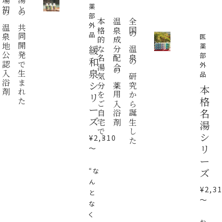
湯治場初の温泉地公認入浴剤
鹿の湯との共同開発で生まれた
薬
部
本格的な名湯気分をご自宅で。
温泉成分配合の薬用入浴剤
全国の温泉の研究から誕生した
外
品
医
薬
緩
部
和
外
泉
品
シ
本
リ
格
ー
名
ズ
湯
シ
¥2,310
リ
～
ー
ズ
“な
ん
¥2,3
と
～
な
く