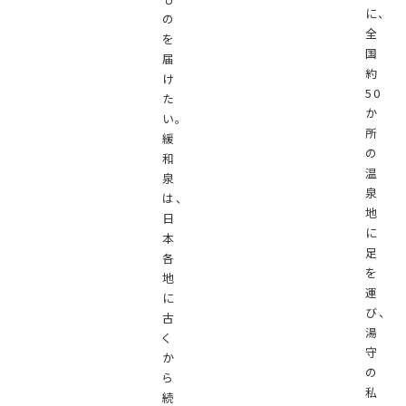
に、
の
全
を
国
届
約
け
50
た
か
い。
所
緩
の
和
温
泉
泉
は、
地
日
に
本
足
各
を
地
運
に
び、
古
湯
く
守
か
の
ら
私
続