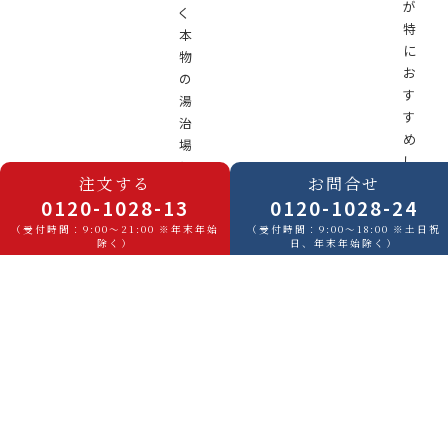
が
く
特
本
に
物
お
の
す
湯
す
治
め
場
し
に
注文する
お問合せ
た
着
0120-1028-13
0120-1028-24
い
目
温
（受付時間：9:00～21:00 ※年末年始
（受付時間：9:00～18:00 ※土日祝
し、
除く）
日、年末年始除く）
泉
「泉
地
質・
を
液
参
性・
考
薬
に
効」
作
に
っ
こ
た、
だ
「名